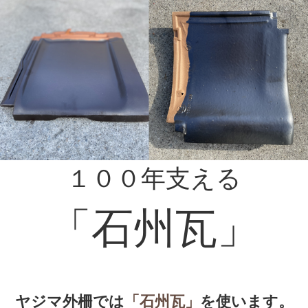
１００年支える
「石州瓦」
ヤジマ外柵では
「石州瓦」
を使います。