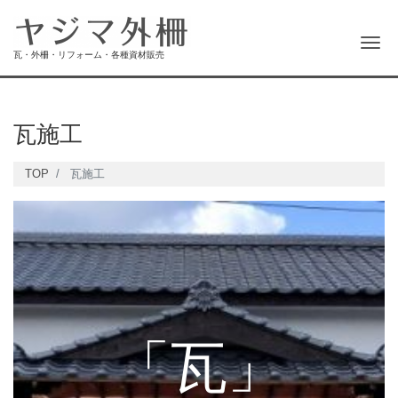
Me
瓦・外柵・リフォーム・各種資材販売
瓦施工
TOP
瓦施工
「瓦」