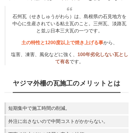
石州瓦（せきしゅうがわら）は、島根県の石見地方を
中心に生産されている粘土瓦のこと。三州瓦、淡路瓦
と並ぶ日本三大瓦の一つです。
土の特性と1200度以上で焼き上げる事
から、
塩害、凍害、風化などに強く、
100年劣化しない瓦とし
て有名
です。
ヤジマ外柵の瓦施工のメリットとは
短期集中で施工時間の削減。
外注に出さないので中間コストがかからない。