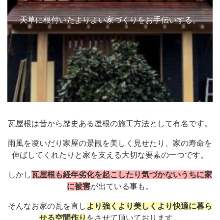
天草に根付いたよりよい家づくりをお手伝いする。
瓦屋根は昔から歴史ある屋根の施工方法として有名です。
雨風を凌いだり家屋の景観を美しく見せたり、家の寿命を
伸ばしてくれたりと家を支える大切な要素の一つです。
しかし
瓦屋根も経年劣化を起こしたり気づかないうちに家
に被害
が出ている事も。
そんなお家の瓦を直し
より強くより美しくより快適に暮ら
せる空間作り
をさせて頂いております。